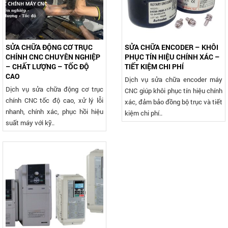
SỬA CHỮA ĐỘNG CƠ TRỤC
SỬA CHỮA ENCODER – KHÔI
CHÍNH CNC CHUYÊN NGHIỆP
PHỤC TÍN HIỆU CHÍNH XÁC –
– CHẤT LƯỢNG – TỐC ĐỘ
TIẾT KIỆM CHI PHÍ
CAO
Dịch vụ sửa chữa encoder máy
Dịch vụ sửa chữa động cơ trục
CNC giúp khôi phục tín hiệu chính
chính CNC tốc độ cao, xử lý lỗi
xác, đảm bảo đồng bộ trục và tiết
nhanh, chính xác, phục hồi hiệu
kiệm chi phí..
suất máy với kỹ..