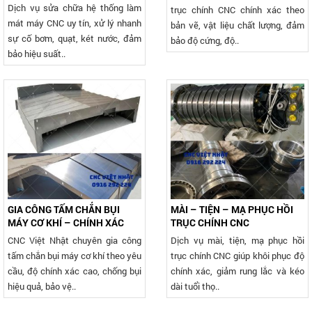
Dịch vụ sửa chữa hệ thống làm
trục chính CNC chính xác theo
mát máy CNC uy tín, xử lý nhanh
bản vẽ, vật liệu chất lượng, đảm
sự cố bơm, quạt, két nước, đảm
bảo độ cứng, độ..
bảo hiệu suất..
GIA CÔNG TẤM CHẮN BỤI
MÀI – TIỆN – MẠ PHỤC HỒI
MÁY CƠ KHÍ – CHÍNH XÁC
TRỤC CHÍNH CNC
CNC Việt Nhật chuyên gia công
Dịch vụ mài, tiện, mạ phục hồi
tấm chắn bụi máy cơ khí theo yêu
trục chính CNC giúp khôi phục độ
cầu, độ chính xác cao, chống bụi
chính xác, giảm rung lắc và kéo
hiệu quả, bảo vệ..
dài tuổi thọ..