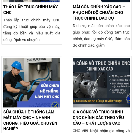
THÁO LẮP TRỤC CHÍNH MÁY
MÀI CÔN CHÍNH XÁC CAO –
CNC
PHỤC HỒI ĐỘ CHUẨN CHO
TRỤC CHÍNH, DAO CỤ
Tháo lắp trục chính máy CNC
Dịch vụ mài côn chính xác cao
đúng kỹ thuật giúp bảo vệ máy,
giúp phục hồi độ đồng tâm trục
tăng độ bền và hiệu suất gia
chính, dao cụ máy CNC, đảm bảo
công. Dịch vụ chuyên..
độ chính xác, giảm..
SỬA CHỮA HỆ THỐNG LÀM
GIA CÔNG VỎ TRỤC CHÍNH
MÁT MÁY CNC – NHANH
CNC CHÍNH XÁC THEO YÊU
CHÓNG, HIỆU QUẢ, CHUYÊN
CẦU – CHẤT LƯỢNG CAO
NGHIỆP
CNC Việt Nhật nhận gia công vỏ