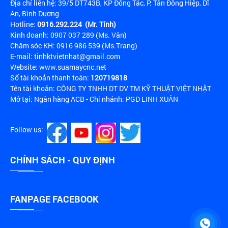
Địa chỉ liên hệ: 39/5 DT743B, KP Đông Tác, P. Tân Đông Hiệp, Dĩ
An, Bình Dương
Hotline:
0916.292.224 (Mr. Tính)
Kinh doanh: 0907 037 289 (Ms. Vân)
Chăm sóc KH: 0916 986 539 (Ms.Trang)
E-mail: tinhktvietnhat@gmail.com
Website: www.suamaycnc.net
Số tài khoản thanh toán:
120719818
Tên tài khoản: CÔNG TY TNHH DT DV TM KỸ THUẬT VIỆT NHẬT
Mở tại: Ngân hàng ACB - Chi nhánh: PGD LINH XUÂN
Follow us:
CHÍNH SÁCH - QUY ĐỊNH
FANPAGE FACEBOOK