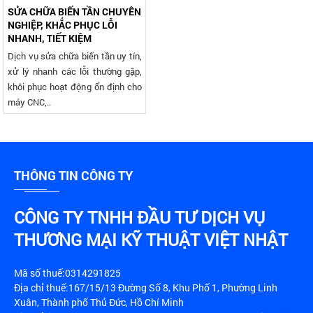
SỬA CHỮA BIẾN TẦN CHUYÊN
NGHIỆP, KHẮC PHỤC LỖI
NHANH, TIẾT KIỆM
Dịch vụ sửa chữa biến tần uy tín,
xử lý nhanh các lỗi thường gặp,
khôi phục hoạt động ổn định cho
máy CNC,..
THÔNG TIN CÔNG TY
CÔNG TY TNHH ĐẦU TƯ DỊCH VỤ
THƯƠNG MẠI KỸ THUẬT VIỆT NHẬT
Mã số thuế:0314291825
Địa chỉ thuế:167/15/13 Đường Số 8, Khu Phố 1, Phường Linh
Xuân, Thành phố Thủ Đức, Hồ Chí Minh