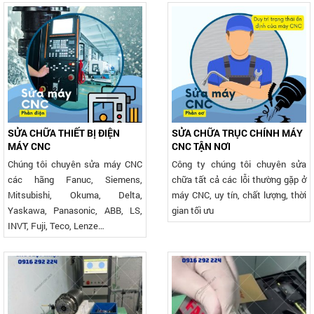
SỬA CHỮA THIẾT BỊ ĐIỆN
SỬA CHỮA TRỤC CHÍNH MÁY
MÁY CNC
CNC TẬN NƠI
Chúng tôi chuyên sửa máy CNC
Công ty chúng tôi chuyên sửa
các hãng Fanuc, Siemens,
chữa tất cả các lỗi thường gặp ở
Mitsubishi, Okuma, Delta,
máy CNC, uy tín, chất lượng, thời
Yaskawa, Panasonic, ABB, LS,
gian tối ưu
INVT, Fuji, Teco, Lenze…