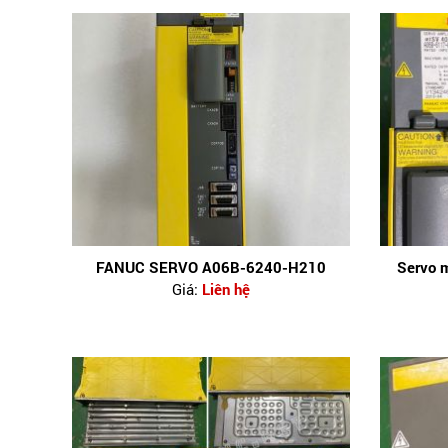
FANUC SERVO A06B-6240-H210
Servo 
Giá:
Liên hệ