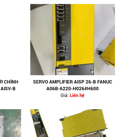
I CHÍNH
SERVO AMPLIFIER ΑISP 26-B FANUC
 ΑISV-B
A06B-6220-H026#H600
Giá:
Liên hệ