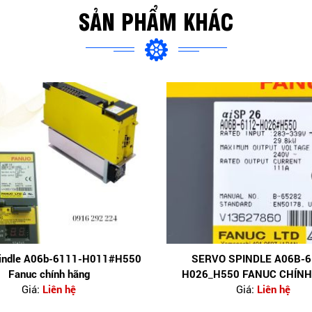
SẢN PHẨM KHÁC
pindle A06b-6111-H011#H550
SERVO SPINDLE A06B-6
Fanuc chính hãng
H026_H550 FANUC CHÍN
Giá:
Liên hệ
Giá:
Liên hệ