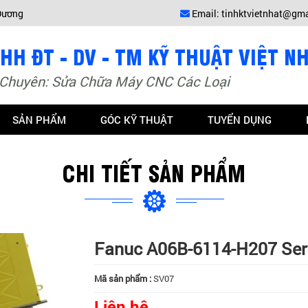
 Dương
Email:
tinhktvietnhat@gm
Chuyên: Sửa Chữa Máy CNC Các Loại
SẢN PHẨM
GÓC KỸ THUẬT
TUYỂN DỤNG
CHI TIẾT SẢN PHẨM
Fanuc A06B-6114-H207 Ser
Mã sản phẩm :
SV07
Liên hệ