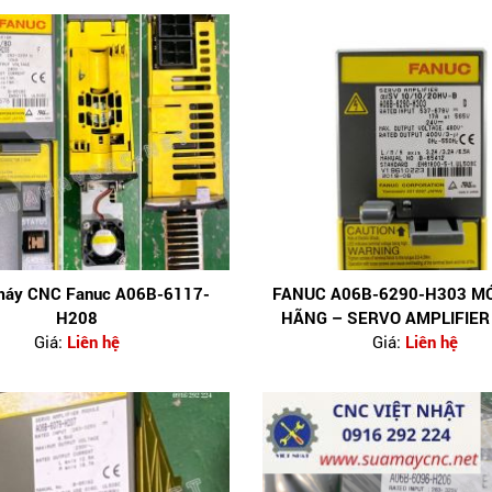
máy CNC Fanuc A06B-6117-
FANUC A06B-6290-H303 MỚ
H208
HÃNG – SERVO AMPLIFIER
Giá:
Liên hệ
Giá:
Liên hệ