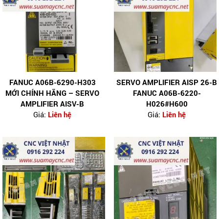
FANUC A06B-6290-H303
SERVO AMPLIFIER ΑISP 26-B
MỚI CHÍNH HÃNG – SERVO
FANUC A06B-6220-
AMPLIFIER ΑISV-B
H026#H600
Giá:
Liên hệ
Giá:
Liên hệ