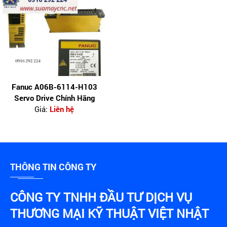
Fanuc A06B-6114-H103
Servo Drive Chính Hãng
Giá:
Liên hệ
THÔNG TIN CÔNG TY
CÔNG TY TNHH ĐẦU TƯ DỊCH VỤ
THƯƠNG MẠI KỸ THUẬT VIỆT NHẬT