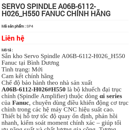
SERVO SPINDLE A06B-6112-
H026_H550 FANUC CHÍNH HÃNG
Mã sản phẩm :
SP4
Liên hệ
Mô tả :
Sẵn kho Servo Spindle A06B-6112-H026_H550
Fanuc tại Bình Dương
Tình trạng: Mới
Cam kết chính hãng
Chế độ bảo hành theo nhà sản xuất
A06B-6112-H026#H550
là bộ khuếch đại trục
chính (Spindle Amplifier) thuộc dòng
αi series
của
Fanuc
, chuyên dùng điều khiển động cơ trục
chính trong các hệ máy CNC hiệu suất cao.
Thiết bị hỗ trợ tốc độ quay ổn định, phản hồi
nhanh, kiểm soát moment chính xác – giúp tối
ưu năng suất và chất lượng gia công. Tương