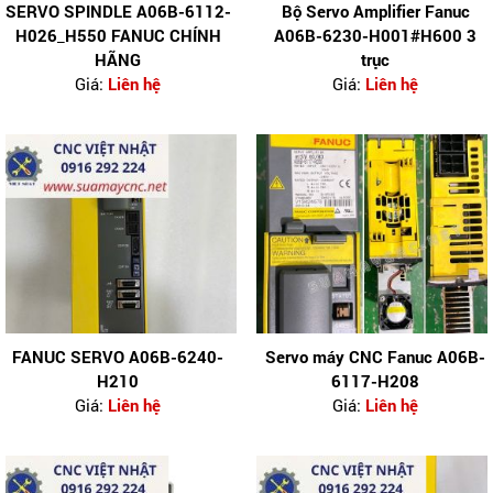
SERVO SPINDLE A06B-6112-
Bộ Servo Amplifier Fanuc
H026_H550 FANUC CHÍNH
A06B-6230-H001#H600 3
HÃNG
trục
Giá:
Liên hệ
Giá:
Liên hệ
FANUC SERVO A06B-6240-
Servo máy CNC Fanuc A06B-
H210
6117-H208
Giá:
Liên hệ
Giá:
Liên hệ