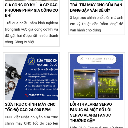
GIA CÔNG CƠ KHÍ LÀ GÌ? CÁC
TRÁI TIM MÁY CNC CỦA BẠN
PHƯƠNG PHÁP GIA CÔNG CƠ
ĐANG GẶP VẤN ĐỀ GÌ?
KHÍ
3 loại trục chính phổ biến mà anh
Trải qua nhiều năm kinh nghiệm
em kỹ thuật cần "nằm lòng" để
trong lĩnh vực gia công cơ khí và
vận hành cho đúng
đã gặt hái được rất nhiều thành
công. Công ty Việt..
SỬA TRỤC CHÍNH MÁY CNC
LỖI 414 ALARM SERVO
TỐC ĐỘ CAO 24.000 RPM
FANUC VÀ MỘT SỐ LỖI
SERVO ALARM FANUC
CNC Việt Nhật chuyên sửa trục
THƯỜNG GẶP
chính máy CNC tốc độ cao lên
Máy CNC Fanuc được sử dụng