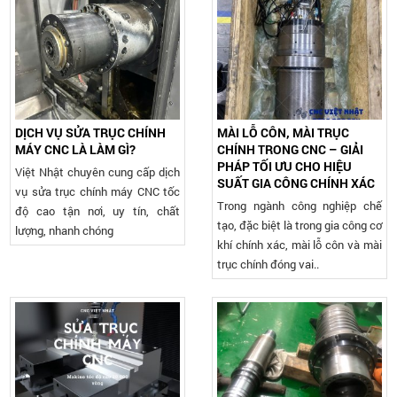
DỊCH VỤ SỬA TRỤC CHÍNH
MÀI LỖ CÔN, MÀI TRỤC
MÁY CNC LÀ LÀM GÌ?
CHÍNH TRONG CNC – GIẢI
PHÁP TỐI ƯU CHO HIỆU
Việt Nhật chuyên cung cấp dịch
SUẤT GIA CÔNG CHÍNH XÁC
vụ sửa trục chính máy CNC tốc
Trong ngành công nghiệp chế
độ cao tận nơi, uy tín, chất
tạo, đặc biệt là trong gia công cơ
lượng, nhanh chóng
khí chính xác, mài lỗ côn và mài
trục chính đóng vai..