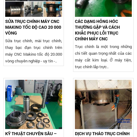
SỬA TRỤC CHÍNH MÁY CNC
CÁC DẠNG HỎNG HÓC
MAKINO TỐC ĐỘ CAO 20 000
THƯỜNG GẶP VÀ CÁCH
VÒNG
KHẮC PHỤC LỖI TRỤC
CHÍNH MÁY CNC
Sửa trục chính, mài trục chính,
Trục chính là một trong những
thay bạc đạn trục chính trên
chi tiết quan trọng nhất của các
máy CNC Makino tốc độ 20.000
máy cắt kim loại. Ở máy tiện,
vòng chuyên nghiệp - uy tín -..
trục chính lắp trực..
KỸ THUẬT CHUYÊN SÂU –
DỊCH VỤ THÁO TRỤC CHÍNH