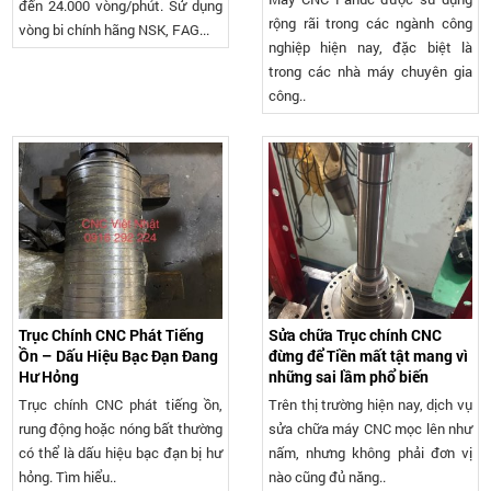
đến 24.000 vòng/phút. Sử dụng
rộng rãi trong các ngành công
vòng bi chính hãng NSK, FAG...
nghiệp hiện nay, đặc biệt là
trong các nhà máy chuyên gia
công..
Trục Chính CNC Phát Tiếng
Sửa chữa Trục chính CNC
Ồn – Dấu Hiệu Bạc Đạn Đang
đừng để Tiền mất tật mang vì
Hư Hỏng
những sai lầm phổ biến
Trục chính CNC phát tiếng ồn,
Trên thị trường hiện nay, dịch vụ
rung động hoặc nóng bất thường
sửa chữa máy CNC mọc lên như
có thể là dấu hiệu bạc đạn bị hư
nấm, nhưng không phải đơn vị
hỏng. Tìm hiểu..
nào cũng đủ năng..