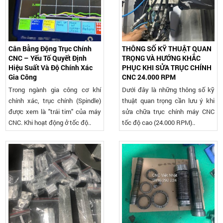
Cân Bằng Động Trục Chính
THÔNG SỐ KỸ THUẬT QUAN
CNC – Yếu Tố Quyết Định
TRỌNG VÀ HƯỚNG KHẮC
Hiệu Suất Và Độ Chính Xác
PHỤC KHI SỬA TRỤC CHÍNH
Gia Công
CNC 24.000 RPM
Trong ngành gia công cơ khí
Dưới đây là những thông số kỹ
chính xác, trục chính (Spindle)
thuật quan trọng cần lưu ý khi
được xem là "trái tim" của máy
sửa chữa trục chính máy CNC
CNC. Khi hoạt động ở tốc độ..
tốc độ cao (24.000 RPM)..