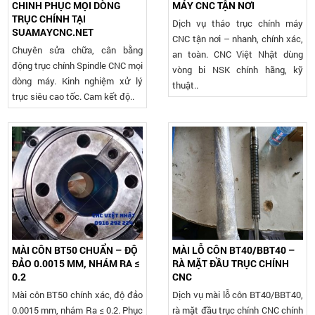
CHINH PHỤC MỌI DÒNG
MÁY CNC TẬN NƠI
TRỤC CHÍNH TẠI
Dịch vụ tháo trục chính máy
SUAMAYCNC.NET
CNC tận nơi – nhanh, chính xác,
Chuyên sửa chữa, cân bằng
an toàn. CNC Việt Nhật dùng
động trục chính Spindle CNC mọi
vòng bi NSK chính hãng, kỹ
dòng máy. Kinh nghiệm xử lý
thuật..
trục siêu cao tốc. Cam kết độ..
MÀI CÔN BT50 CHUẨN – ĐỘ
MÀI LỖ CÔN BT40/BBT40 –
ĐẢO 0.0015 MM, NHÁM RA ≤
RÀ MẶT ĐẦU TRỤC CHÍNH
0.2
CNC
Mài côn BT50 chính xác, độ đảo
Dịch vụ mài lỗ côn BT40/BBT40,
0.0015 mm, nhám Ra ≤ 0.2. Phục
rà mặt đầu trục chính CNC chính