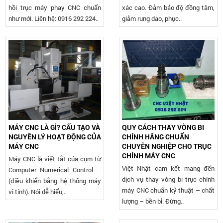
hồi trục máy phay CNC chuẩn
xác cao. Đảm bảo độ đồng tâm,
như mới. Liên hệ: 0916 292 224..
giảm rung dao, phục..
MÁY CNC LÀ GÌ? CẤU TẠO VÀ
QUY CÁCH THAY VÒNG BI
NGUYÊN LÝ HOẠT ĐỘNG CỦA
CHÍNH HÃNG CHUẨN
MÁY CNC
CHUYÊN NGHIỆP CHO TRỤC
CHÍNH MÁY CNC
Máy CNC là viết tắt của cụm từ
Việt Nhật cam kết mang đến
Computer Numerical Control –
dịch vụ thay vòng bi trục chính
(điều khiển bằng hệ thống máy
máy CNC chuẩn kỹ thuật – chất
vi tính). Nói dễ hiểu,..
lượng – bền bỉ. Đừng..