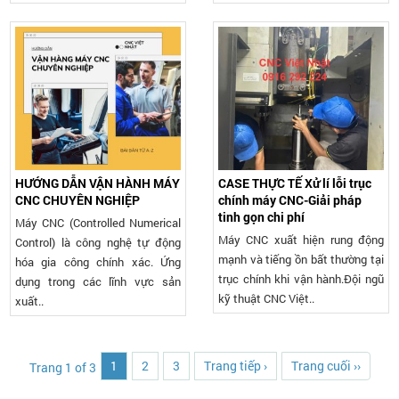
HƯỚNG DẪN VẬN HÀNH MÁY
CASE THỰC TẾ Xử lí lỗi trục
CNC CHUYÊN NGHIỆP
chính máy CNC-Giải pháp
tinh gọn chi phí
Máy CNC (Controlled Numerical
Máy CNC xuất hiện rung động
Control) là công nghệ tự động
mạnh và tiếng ồn bất thường tại
hóa gia công chính xác. Ứng
trục chính khi vận hành.Đội ngũ
dụng trong các lĩnh vực sản
kỹ thuật CNC Việt..
xuất..
1
2
3
Trang tiếp ›
Trang cuối ››
Trang 1 of 3