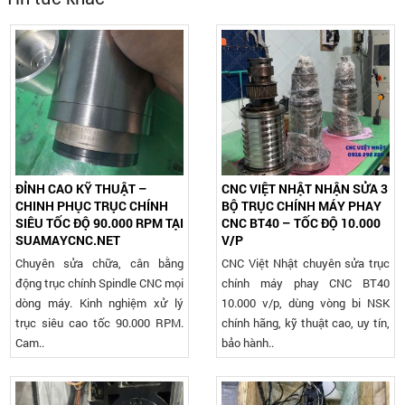
ĐỈNH CAO KỸ THUẬT –
CNC VIỆT NHẬT NHẬN SỬA 3
CHINH PHỤC TRỤC CHÍNH
BỘ TRỤC CHÍNH MÁY PHAY
SIÊU TỐC ĐỘ 90.000 RPM TẠI
CNC BT40 – TỐC ĐỘ 10.000
SUAMAYCNC.NET
V/P
Chuyên sửa chữa, cân bằng
CNC Việt Nhật chuyên sửa trục
động trục chính Spindle CNC mọi
chính máy phay CNC BT40
dòng máy. Kinh nghiệm xử lý
10.000 v/p, dùng vòng bi NSK
trục siêu cao tốc 90.000 RPM.
chính hãng, kỹ thuật cao, uy tín,
Cam..
bảo hành..