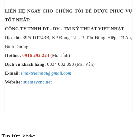
LIÊN HỆ NGAY CHO CHÚNG TÔI ĐỂ ĐƯỢC PHỤC VỤ
TỐT NHẤT:
CÔNG TY TNHH ĐT - DV - TM KỸ THUẬT VIỆT NHẬT
Địa chỉ:
39/5 DT743B, KP Đông Tác, P. Tân Đông Hiệp, Dĩ An,
Bình Dương
Hotline:
0916 292 224
(Mr. Tính)
Dịch vụ khách hàng:
0834 082 098 (Ms. Vân)
E-mail:
tinhktvietnhat@gmail.com
Website:
suamaycnc.net
Tin tức khác