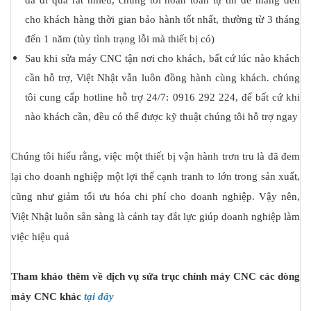
đã đi qua rất nhiều, chúng tôi hoàn toàn tự tin để mang đến
cho khách hàng thời gian bảo hành tốt nhất, thường từ 3 tháng
đến 1 năm (tùy tình trạng lỗi mà thiết bị có)
Sau khi sửa máy CNC tận nơi cho khách, bất cứ lúc nào khách
cần hỗ trợ, Việt Nhật vẫn luôn đồng hành cùng khách. chúng
tôi cung cấp hotline hỗ trợ 24/7: 0916 292 224, để bất cứ khi
nào khách cần, đều có thể được kỹ thuật chúng tôi hỗ trợ ngay
Chúng tôi hiểu rằng, việc một thiết bị vận hành trơn tru là đã đem
lại cho doanh nghiệp một lợi thế cạnh tranh to lớn trong sản xuất,
cũng như giảm tối ưu hóa chi phí cho doanh nghiệp. Vậy nên,
Việt Nhật luôn sẵn sàng là cánh tay đắt lực giúp doanh nghiệp làm
việc hiệu quả
Tham khảo thêm về dịch vụ sửa trục chính máy CNC các dòng
máy CNC khác
tại đây