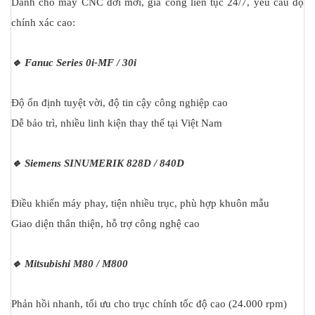
Dành cho máy CNC đời mới, gia công liên tục 24/7, yêu cầu độ
chính xác cao:
🔹 Fanuc Series 0i-MF / 30i
Độ ổn định tuyệt vời, độ tin cậy công nghiệp cao
Dễ bảo trì, nhiều linh kiện thay thế tại Việt Nam
🔹 Siemens SINUMERIK 828D / 840D
Điều khiển máy phay, tiện nhiều trục, phù hợp khuôn mẫu
Giao diện thân thiện, hỗ trợ công nghệ cao
🔹 Mitsubishi M80 / M800
Phản hồi nhanh, tối ưu cho trục chính tốc độ cao (24.000 rpm)