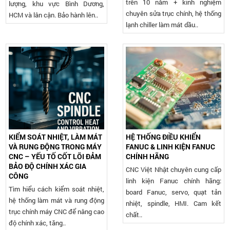
trên 10 năm + kinh nghiệm
lượng, khu vực Bình Dương,
chuyên sửa trục chính, hệ thống
HCM và lân cận. Bảo hành lên..
lạnh chiller làm mát dầu..
KIỂM SOÁT NHIỆT, LÀM MÁT
HỆ THỐNG ĐIỀU KHIỂN
VÀ RUNG ĐỘNG TRONG MÁY
FANUC & LINH KIỆN FANUC
CNC – YẾU TỐ CỐT LÕI ĐẢM
CHÍNH HÃNG
BẢO ĐỘ CHÍNH XÁC GIA
CNC Việt Nhật chuyên cung cấp
CÔNG
linh kiện Fanuc chính hãng:
Tìm hiểu cách kiểm soát nhiệt,
board Fanuc, servo, quạt tản
hệ thống làm mát và rung động
nhiệt, spindle, HMI. Cam kết
trục chính máy CNC để nâng cao
chất..
độ chính xác, tăng..