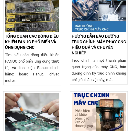
TỔNG QUAN CÁC DÒNG ĐIỀU
HƯỚNG DẪN BẢO DƯỠNG
KHIỂN FANUC PHỔ BIẾN VÀ
TRỤC CHÍNH MÁY PHAY CNC
ỨNG DỤNG CNC
HIỆU QUẢ VÀ CHUYÊN
NGHIỆP
Tìm hiểu các dòng điều khiển
Trục chính là một thành phần
FANUC phổ biến, ứng dụng thực
quan trọng của máy CNC, bảo
tế, và linh kiện Fanuc chính
dưỡng định kỳ trục chính không
hãng: board Fanuc, driver,
chỉ giúp bảo vệ máy, mà..
motor..