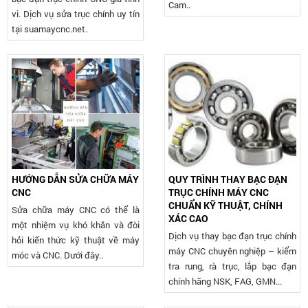
Cam..
vi. Dịch vụ sửa trục chính uy tín
tại suamaycnc.net.
HƯỚNG DẪN SỬA CHỮA MÁY
QUY TRÌNH THAY BẠC ĐẠN
CNC
TRỤC CHÍNH MÁY CNC
CHUẨN KỸ THUẬT, CHÍNH
Sửa chữa máy CNC có thể là
XÁC CAO
một nhiệm vụ khó khăn và đòi
Dịch vụ thay bạc đạn trục chính
hỏi kiến thức kỹ thuật về máy
máy CNC chuyên nghiệp – kiểm
móc và CNC. Dưới đây..
tra rung, rà trục, lắp bạc đạn
chính hãng NSK, FAG, GMN...