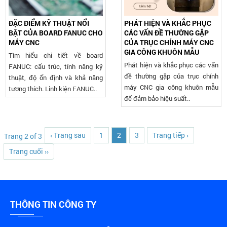
ĐẶC ĐIỂM KỸ THUẬT NỔI
PHÁT HIỆN VÀ KHẮC PHỤC
BẬT CỦA BOARD FANUC CHO
CÁC VẤN ĐỀ THƯỜNG GẶP
MÁY CNC
CỦA TRỤC CHÍNH MÁY CNC
GIA CÔNG KHUÔN MẪU
Tìm hiểu chi tiết về board
Phát hiện và khắc phục các vấn
FANUC: cấu trúc, tính năng kỹ
đề thường gặp của trục chính
thuật, độ ổn định và khả năng
máy CNC gia công khuôn mẫu
tương thích. Linh kiện FANUC..
để đảm bảo hiệu suất..
‹ Trang sau
1
2
3
Trang tiếp ›
Trang 2 of 3
Trang cuối ››
THÔNG TIN CÔNG TY