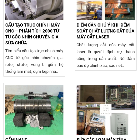
CẤU TẠO TRỤC CHÍNH MÁY
ĐIỂM CẦN CHÚ Ý KHI KIỂM
CNC – PHÂN TÍCH 2000 TỪ
SOÁT CHẤT LƯỢNG CẮT CỦA
TỪ GÓC NHÌN CHUYÊN GIA
MÁY CẮT LASER
SỬA CHỮA
Chất lượng cắt của máy cắt
Tìm hiểu cấu tạo trục chính máy
laser là quyết định sự thành
CNC từ góc nhìn chuyên gia:
công trong sản xuất. Nó đảm
rotor, stator, vòng bi gốm, hệ
bảo độ chính xác, sắc nét..
thống làm mát, cụm kẹp nhả..
CẨM NANG
SỬA CÁC LOẠI MÁY TÍNH