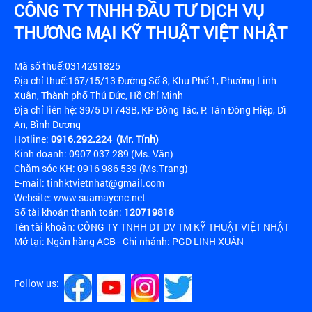
CÔNG TY TNHH ĐẦU TƯ DỊCH VỤ
THƯƠNG MẠI KỸ THUẬT VIỆT NHẬT
Mã số thuế:0314291825
Địa chỉ thuế:167/15/13 Đường Số 8, Khu Phố 1, Phường Linh
Xuân, Thành phố Thủ Đức, Hồ Chí Minh
Địa chỉ liên hệ: 39/5 DT743B, KP Đông Tác, P. Tân Đông Hiệp, Dĩ
An, Bình Dương
Hotline:
0916.292.224 (Mr. Tính)
Kinh doanh: 0907 037 289 (Ms. Vân)
Chăm sóc KH: 0916 986 539 (Ms.Trang)
E-mail: tinhktvietnhat@gmail.com
Website: www.suamaycnc.net
Số tài khoản thanh toán:
120719818
Tên tài khoản: CÔNG TY TNHH DT DV TM KỸ THUẬT VIỆT NHẬT
Mở tại: Ngân hàng ACB - Chi nhánh: PGD LINH XUÂN
Follow us: