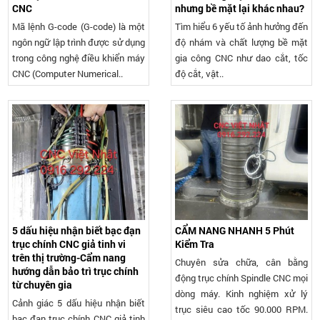
CNC
nhưng bề mặt lại khác nhau?
Mã lệnh G-code (G-code) là một
Tìm hiểu 6 yếu tố ảnh hưởng đến
ngôn ngữ lập trình được sử dụng
độ nhám và chất lượng bề mặt
trong công nghệ điều khiển máy
gia công CNC như dao cắt, tốc
CNC (Computer Numerical..
độ cắt, vật..
5 dấu hiệu nhận biết bạc đạn
CẨM NANG NHANH 5 Phút
trục chính CNC giả tinh vi
Kiểm Tra
trên thị trường-Cẩm nang
Chuyên sửa chữa, cân bằng
hướng dẫn bảo trì trục chính
động trục chính Spindle CNC mọi
từ chuyên gia
dòng máy. Kinh nghiệm xử lý
Cảnh giác 5 dấu hiệu nhận biết
trục siêu cao tốc 90.000 RPM.
bạc đạn trục chính CNC giả tinh