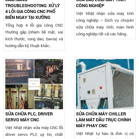
TROUBLESHOOTING: XỬ LÝ
CÔNG NGHIỆP
4 LỖI GIA CÔNG CNC PHỔ
Việt Nhật nhận sửa máy tính
BIẾN NGAY TẠI XƯỞNG
công nghiệp – Dịch vụ chuyên
Tổng hợp 4 lỗi gia công CNC
sửa chữa máy tính, màn hình
thường gặp (nhám bề mặt, sai
công nghiệp tất cả các hãng..
kích thước, rung dao, bavia) và
hướng dẫn kỹ thuật khắc..
SỬA CHỮA PLC, DRIVER
SỬA CHỮA MÁY CHILLER
SERVO MÁY CNC
LÀM MÁT DẦU TRỤC CHÍNH
MÁY PHAY CNC
Việt Nhật nhận sửa máy CNC lỗi
Việt Nhật tự hào là đơn vị có
driver servo PLC uy tín, chất