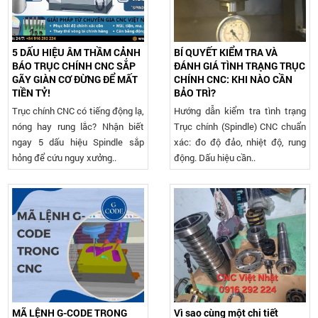
5 DẤU HIỆU ÂM THẦM CẢNH
BÍ QUYẾT KIỂM TRA VÀ
BÁO TRỤC CHÍNH CNC SẮP
ĐÁNH GIÁ TÌNH TRẠNG TRỤC
GÃY GIÀN CƠ ĐỪNG ĐỂ MẤT
CHÍNH CNC: KHI NÀO CẦN
TIỀN TỶ!
BẢO TRÌ?
Trục chính CNC có tiếng động lạ,
Hướng dẫn kiểm tra tình trạng
nóng hay rung lắc? Nhận biết
Trục chính (Spindle) CNC chuẩn
ngay 5 dấu hiệu Spindle sắp
xác: đo độ đảo, nhiệt độ, rung
hỏng để cứu nguy xưởng..
động. Dấu hiệu cần..
MÃ LỆNH G-CODE TRONG
Vì sao cùng một chi tiết