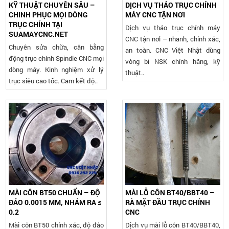
KỸ THUẬT CHUYÊN SÂU –
DỊCH VỤ THÁO TRỤC CHÍNH
CHINH PHỤC MỌI DÒNG
MÁY CNC TẬN NƠI
TRỤC CHÍNH TẠI
Dịch vụ tháo trục chính máy
SUAMAYCNC.NET
CNC tận nơi – nhanh, chính xác,
Chuyên sửa chữa, cân bằng
an toàn. CNC Việt Nhật dùng
động trục chính Spindle CNC mọi
vòng bi NSK chính hãng, kỹ
dòng máy. Kinh nghiệm xử lý
thuật..
trục siêu cao tốc. Cam kết độ..
MÀI CÔN BT50 CHUẨN – ĐỘ
MÀI LỖ CÔN BT40/BBT40 –
ĐẢO 0.0015 MM, NHÁM RA ≤
RÀ MẶT ĐẦU TRỤC CHÍNH
0.2
CNC
Mài côn BT50 chính xác, độ đảo
Dịch vụ mài lỗ côn BT40/BBT40,