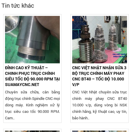
Tin tức khác
ĐỈNH CAO KỸ THUẬT –
CNC VIỆT NHẬT NHẬN SỬA 3
CHINH PHỤC TRỤC CHÍNH
BỘ TRỤC CHÍNH MÁY PHAY
SIÊU TỐC ĐỘ 90.000 RPM TẠI
CNC BT40 – TỐC ĐỘ 10.000
SUAMAYCNC.NET
V/P
Chuyên sửa chữa, cân bằng
CNC Việt Nhật chuyên sửa trục
động trục chính Spindle CNC mọi
chính máy phay CNC BT40
dòng máy. Kinh nghiệm xử lý
10.000 v/p, dùng vòng bi NSK
trục siêu cao tốc 90.000 RPM.
chính hãng, kỹ thuật cao, uy tín,
Cam..
bảo hành..