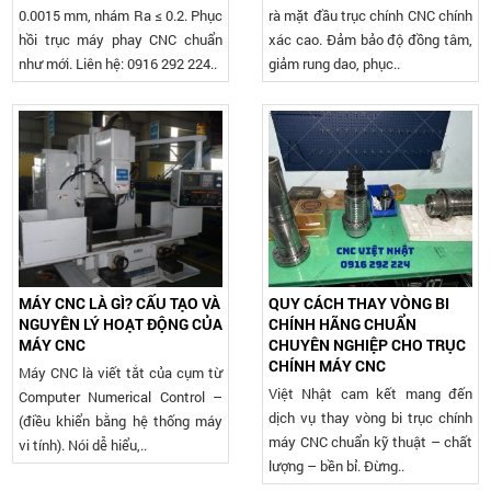
0.0015 mm, nhám Ra ≤ 0.2. Phục
rà mặt đầu trục chính CNC chính
hồi trục máy phay CNC chuẩn
xác cao. Đảm bảo độ đồng tâm,
như mới. Liên hệ: 0916 292 224..
giảm rung dao, phục..
MÁY CNC LÀ GÌ? CẤU TẠO VÀ
QUY CÁCH THAY VÒNG BI
NGUYÊN LÝ HOẠT ĐỘNG CỦA
CHÍNH HÃNG CHUẨN
MÁY CNC
CHUYÊN NGHIỆP CHO TRỤC
CHÍNH MÁY CNC
Máy CNC là viết tắt của cụm từ
Việt Nhật cam kết mang đến
Computer Numerical Control –
dịch vụ thay vòng bi trục chính
(điều khiển bằng hệ thống máy
máy CNC chuẩn kỹ thuật – chất
vi tính). Nói dễ hiểu,..
lượng – bền bỉ. Đừng..