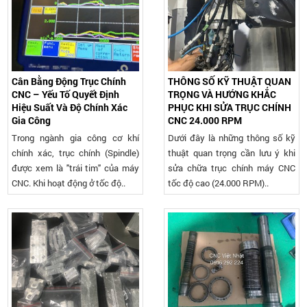
Cân Bằng Động Trục Chính
THÔNG SỐ KỸ THUẬT QUAN
CNC – Yếu Tố Quyết Định
TRỌNG VÀ HƯỚNG KHẮC
Hiệu Suất Và Độ Chính Xác
PHỤC KHI SỬA TRỤC CHÍNH
Gia Công
CNC 24.000 RPM
Trong ngành gia công cơ khí
Dưới đây là những thông số kỹ
chính xác, trục chính (Spindle)
thuật quan trọng cần lưu ý khi
được xem là "trái tim" của máy
sửa chữa trục chính máy CNC
CNC. Khi hoạt động ở tốc độ..
tốc độ cao (24.000 RPM)..