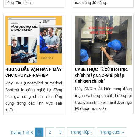
hỏng. Tìm hiểu..
nào cũng đủ năng..
HƯỚNG DẪN VẬN HÀNH MÁY
CASE THỰC TẾ Xử lí lỗi trục
CNC CHUYÊN NGHIỆP
chính máy CNC-Giải pháp
tinh gọn chi phí
Máy CNC (Controlled Numerical
Máy CNC xuất hiện rung động
Control) là công nghệ tự động
mạnh và tiếng ồn bất thường tại
hóa gia công chính xác. Ứng
trục chính khi vận hành.Đội ngũ
dụng trong các lĩnh vực sản
kỹ thuật CNC Việt..
xuất..
1
2
3
Trang tiếp ›
Trang cuối ››
Trang 1 of 3