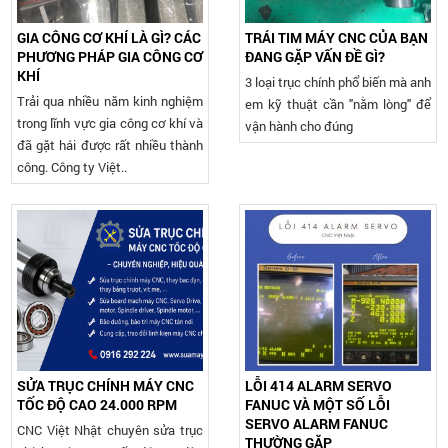
GIA CÔNG CƠ KHÍ LÀ GÌ? CÁC
TRÁI TIM MÁY CNC CỦA BẠN
PHƯƠNG PHÁP GIA CÔNG CƠ
ĐANG GẶP VẤN ĐỀ GÌ?
KHÍ
3 loại trục chính phổ biến mà anh
Trải qua nhiều năm kinh nghiệm
em kỹ thuật cần "nằm lòng" để
trong lĩnh vực gia công cơ khí và
vận hành cho đúng
đã gặt hái được rất nhiều thành
công. Công ty Việt..
SỬA TRỤC CHÍNH MÁY CNC
LỖI 414 ALARM SERVO
TỐC ĐỘ CAO 24.000 RPM
FANUC VÀ MỘT SỐ LỖI
SERVO ALARM FANUC
CNC Việt Nhật chuyên sửa trục
THƯỜNG GẶP