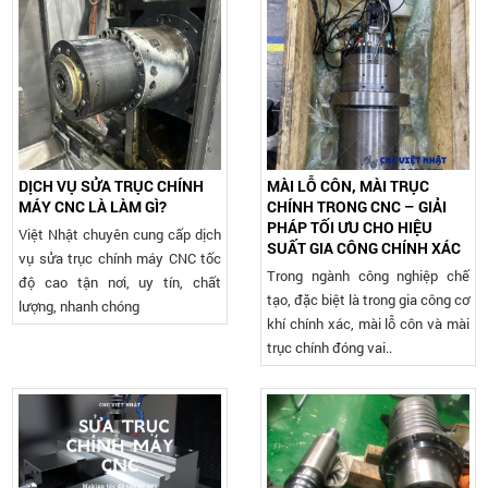
DỊCH VỤ SỬA TRỤC CHÍNH
MÀI LỖ CÔN, MÀI TRỤC
MÁY CNC LÀ LÀM GÌ?
CHÍNH TRONG CNC – GIẢI
PHÁP TỐI ƯU CHO HIỆU
Việt Nhật chuyên cung cấp dịch
SUẤT GIA CÔNG CHÍNH XÁC
vụ sửa trục chính máy CNC tốc
Trong ngành công nghiệp chế
độ cao tận nơi, uy tín, chất
tạo, đặc biệt là trong gia công cơ
lượng, nhanh chóng
khí chính xác, mài lỗ côn và mài
trục chính đóng vai..