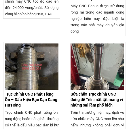
chính máy CNC tốc độ cao lên
Máy CNC Fanuc được sử dụng
đến 24.000 vòng/phút. Sử dụng
rộng rãi trong các ngành công
vòng bi chính hãng NSK, FAG...
nghiệp hiện nay, đặc biệt là
trong các nhà máy chuyên gia
công..
Trục Chính CNC Phát Tiếng
Sửa chữa Trục chính CNC
Ồn – Dấu Hiệu Bạc Đạn Đang
đừng để Tiền mất tật mang vì
Hư Hỏng
những sai lầm phổ biến
Trục chính CNC phát tiếng ồn,
Trên thị trường hiện nay, dịch vụ
rung động hoặc nóng bất thường
sửa chữa máy CNC mọc lên như
có thể là dấu hiệu bạc đạn bị hư
nấm, nhưng không phải đơn vị