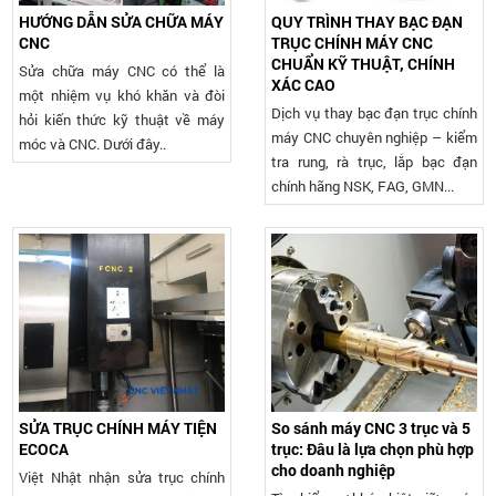
HƯỚNG DẪN SỬA CHỮA MÁY
QUY TRÌNH THAY BẠC ĐẠN
CNC
TRỤC CHÍNH MÁY CNC
CHUẨN KỸ THUẬT, CHÍNH
Sửa chữa máy CNC có thể là
XÁC CAO
một nhiệm vụ khó khăn và đòi
Dịch vụ thay bạc đạn trục chính
hỏi kiến thức kỹ thuật về máy
máy CNC chuyên nghiệp – kiểm
móc và CNC. Dưới đây..
tra rung, rà trục, lắp bạc đạn
chính hãng NSK, FAG, GMN...
SỬA TRỤC CHÍNH MÁY TIỆN
So sánh máy CNC 3 trục và 5
ECOCA
trục: Đâu là lựa chọn phù hợp
cho doanh nghiệp
Việt Nhật nhận sửa trục chính