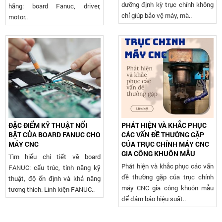
dưỡng định kỳ trục chính không
hãng: board Fanuc, driver,
chỉ giúp bảo vệ máy, mà..
motor..
ĐẶC ĐIỂM KỸ THUẬT NỔI
PHÁT HIỆN VÀ KHẮC PHỤC
BẬT CỦA BOARD FANUC CHO
CÁC VẤN ĐỀ THƯỜNG GẶP
MÁY CNC
CỦA TRỤC CHÍNH MÁY CNC
GIA CÔNG KHUÔN MẪU
Tìm hiểu chi tiết về board
Phát hiện và khắc phục các vấn
FANUC: cấu trúc, tính năng kỹ
đề thường gặp của trục chính
thuật, độ ổn định và khả năng
máy CNC gia công khuôn mẫu
tương thích. Linh kiện FANUC..
để đảm bảo hiệu suất..