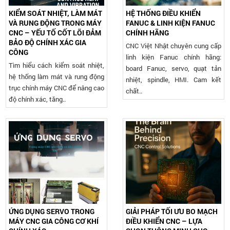
KIỂM SOÁT NHIỆT, LÀM MÁT
HỆ THỐNG ĐIỀU KHIỂN
VÀ RUNG ĐỘNG TRONG MÁY
FANUC & LINH KIỆN FANUC
CNC – YẾU TỐ CỐT LÕI ĐẢM
CHÍNH HÃNG
BẢO ĐỘ CHÍNH XÁC GIA
CNC Việt Nhật chuyên cung cấp
CÔNG
linh kiện Fanuc chính hãng:
Tìm hiểu cách kiểm soát nhiệt,
board Fanuc, servo, quạt tản
hệ thống làm mát và rung động
nhiệt, spindle, HMI. Cam kết
trục chính máy CNC để nâng cao
chất..
độ chính xác, tăng..
ỨNG DỤNG SERVO TRONG
GIẢI PHÁP TỐI ƯU BO MẠCH
MÁY CNC GIA CÔNG CƠ KHÍ
ĐIỀU KHIỂN CNC – LỰA