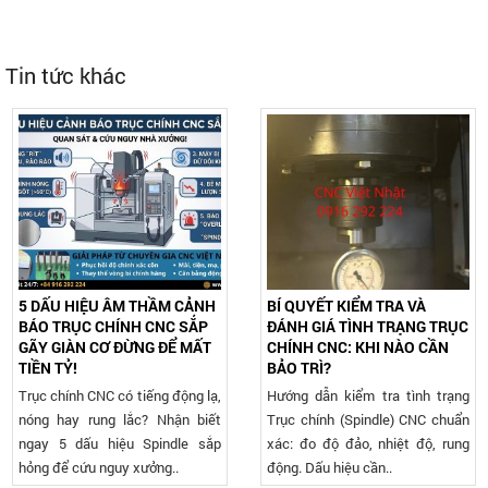
Tin tức khác
5 DẤU HIỆU ÂM THẦM CẢNH
BÍ QUYẾT KIỂM TRA VÀ
BÁO TRỤC CHÍNH CNC SẮP
ĐÁNH GIÁ TÌNH TRẠNG TRỤC
GÃY GIÀN CƠ ĐỪNG ĐỂ MẤT
CHÍNH CNC: KHI NÀO CẦN
TIỀN TỶ!
BẢO TRÌ?
Trục chính CNC có tiếng động lạ,
Hướng dẫn kiểm tra tình trạng
nóng hay rung lắc? Nhận biết
Trục chính (Spindle) CNC chuẩn
ngay 5 dấu hiệu Spindle sắp
xác: đo độ đảo, nhiệt độ, rung
hỏng để cứu nguy xưởng..
động. Dấu hiệu cần..