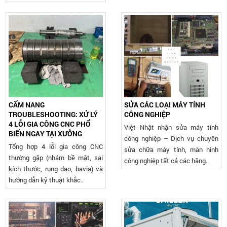
CẨM NANG
SỬA CÁC LOẠI MÁY TÍNH
TROUBLESHOOTING: XỬ LÝ
CÔNG NGHIỆP
4 LỖI GIA CÔNG CNC PHỔ
Việt Nhật nhận sửa máy tính
BIẾN NGAY TẠI XƯỞNG
công nghiệp – Dịch vụ chuyên
Tổng hợp 4 lỗi gia công CNC
sửa chữa máy tính, màn hình
thường gặp (nhám bề mặt, sai
công nghiệp tất cả các hãng..
kích thước, rung dao, bavia) và
hướng dẫn kỹ thuật khắc..