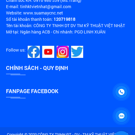
Chăm sóc KH: 0916 986 539 (Ms.Trang)
E-mail: tinhktvietnhat@gmail.com
Website: www.suamaycnc.net
Số tài khoản thanh toán:
120719818
Tên tài khoản: CÔNG TY TNHH DT DV TM KỸ THUẬT VIỆT NHẬT
Mở tại: Ngân hàng ACB - Chi nhánh: PGD LINH XUÂN
Follow us:
CHÍNH SÁCH - QUY ĐỊNH
FANPAGE FACEBOOK
Copyright © 2020 CÔNG TY TNHH ĐT - DV - TM KỸ THUẬT VIỆT NHẬT.