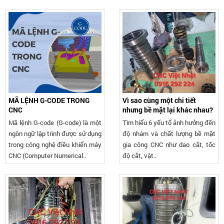
MÃ LỆNH G-CODE TRONG
Vì sao cùng một chi tiết
CNC
nhưng bề mặt lại khác nhau?
Mã lệnh G-code (G-code) là một
Tìm hiểu 6 yếu tố ảnh hưởng đến
ngôn ngữ lập trình được sử dụng
độ nhám và chất lượng bề mặt
trong công nghệ điều khiển máy
gia công CNC như dao cắt, tốc
CNC (Computer Numerical..
độ cắt, vật..