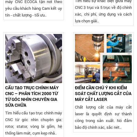
Tìm hiểu sự khác biệt giữa máy
máy CNC ECOCA tận nơi theo
CNC 3 trục và 5 trục về độ chính
yêu cầu khách hàng Cam kết uy
xác, chi phí, ứng dụng và cách
tín - chất lượng - tối ưu..
lựa chọn giải..
CẤU TẠO TRỤC CHÍNH MÁY
ĐIỂM CẦN CHÚ Ý KHI KIỂM
CNC – PHÂN TÍCH 2000 TỪ
SOÁT CHẤT LƯỢNG CẮT CỦA
TỪ GÓC NHÌN CHUYÊN GIA
MÁY CẮT LASER
SỬA CHỮA
Chất lượng cắt của máy cắt
Tìm hiểu cấu tạo trục chính máy
laser là quyết định sự thành
CNC từ góc nhìn chuyên gia:
công trong sản xuất. Nó đảm
rotor, stator, vòng bi gốm, hệ
bảo độ chính xác, sắc nét..
thống làm mát, cụm kẹp nhả..