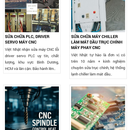
SỬA CHỮA PLC, DRIVER
SỬA CHỮA MÁY CHILLER
SERVO MÁY CNC
LÀM MÁT DẦU TRỤC CHÍNH
MÁY PHAY CNC
Việt Nhật nhận sửa máy CNC lỗi
Việt Nhật tự hào là đơn vị có
driver servo PLC uy tín, chất
trên 10 năm + kinh nghiệm
lượng, khu vực Bình Dương,
chuyên sửa trục chính, hệ thống
HCM và lân cận. Bảo hành lên..
lạnh chiller làm mát dầu..