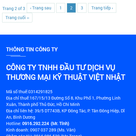
‹ Trang sau
1
2
3
Trang tiếp ›
Trang 2 of 3
Trang cuối ››
THÔNG TIN CÔNG TY
CÔNG TY TNHH ĐẦU TƯ DỊCH VỤ
THƯƠNG MẠI KỸ THUẬT VIỆT NHẬT
Mã số thuế:0314291825
Địa chỉ thuế:167/15/13 Đường Số 8, Khu Phố 1, Phường Linh
Xuân, Thành phố Thủ Đức, Hồ Chí Minh
Địa chỉ liên hệ: 39/5 DT743B, KP Đông Tác, P. Tân Đông Hiệp, Dĩ
An, Bình Dương
Hotline:
0916.292.224 (Mr. Tính)
Kinh doanh: 0907 037 289 (Ms. Vân)