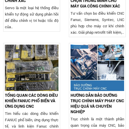
CHÍNH XÁC
CHỌN THÔNG MINH CHO
MÁY GIA CÔNG CHÍNH XÁC
Servo là một loại hệ thống điều
Tư vấn chọn bo điều khiển CNC
khiển tự động sử dụng phản hồi
Fanuc, Siemens, Syntec, LNC
để điều chỉnh vị trí hoặc tốc độ
phù hợp cho máy cơ khí chính
của..
xác. Giải pháp retrofit tiết kiệm,..
TỔNG QUAN CÁC DÒNG ĐIỀU
HƯỚNG DẪN BẢO DƯỠNG
KHIỂN FANUC PHỔ BIẾN VÀ
TRỤC CHÍNH MÁY PHAY CNC
ỨNG DỤNG CNC
HIỆU QUẢ VÀ CHUYÊN
NGHIỆP
Tìm hiểu các dòng điều khiển
Trục chính là một thành phần
FANUC phổ biến, ứng dụng thực
quan trọng của máy CNC, bảo
tế, và linh kiện Fanuc chính